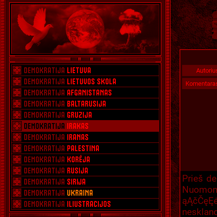
Autoriu
Komentara
Prieš de
Nuomoni
ąĄčČęĘ
neskland