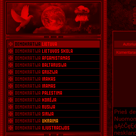
Autoriu
Komentara
Prieš de
Nuomoni
ąĄčČęĘ
neskland